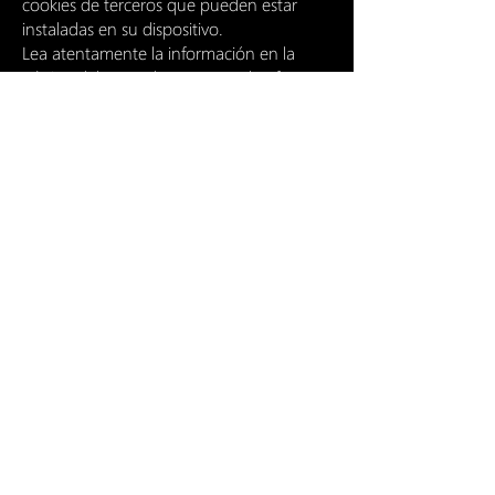
cookies de terceros que pueden estar
instaladas en su dispositivo.
Lea atentamente la información en la
página del operador en cuya plataforma
se aloja este sitio: Política de privacidad y
cookies.
Formulario de contacto y lista de correo
Formulario de contacto
El formulario de contacto no contempla la
solicitud, el registro y la adquisición de
datos personales a los que se refiere el
Reglamento UE 206/679, implementado
en Italia con el Decreto Legislativo
101/2018.