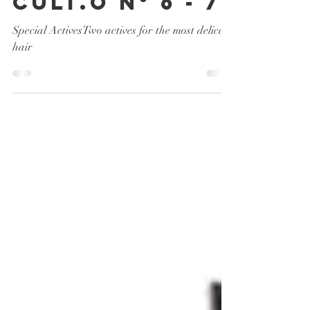
News Actives
CULT.O N° 6 - 7
Special ActivesTwo actives for the most delicate
hair